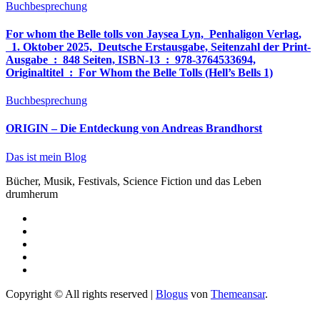
Buchbesprechung
For whom the Belle tolls von Jaysea Lyn, ‎ Penhaligon Verlag,
‎ 1. Oktober 2025, ‎ Deutsche Erstausgabe, Seitenzahl der Print-
Ausgabe ‏ : ‎ 848 Seiten, ISBN-13 ‏ : ‎ 978-3764533694,
Originaltitel ‏ : ‎ For Whom the Belle Tolls (Hell’s Bells 1)
Buchbesprechung
ORIGIN – Die Entdeckung von Andreas Brandhorst
Das ist mein Blog
Bücher, Musik, Festivals, Science Fiction und das Leben
drumherum
Copyright © All rights reserved
|
Blogus
von
Themeansar
.