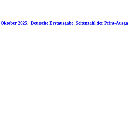
gabe, Seitenzahl der Print-Ausgabe ‏ : ‎ 848 Seiten, ISBN-13 ‏ : ‎ 978-3764533694, Originaltitel ‏ : 