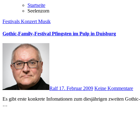
Startseite
Seelenzorn
Festivals
Konzert
Musik
Gothic-Family-Festival Pfingsten im Pulp in Duisburg
Ralf
17. Februar 2009
Keine Kommentare
Es gibt erste konkrete Infomationen zum diesjährigen zweiten Gothic-Family-Festival am 31. Mai 2009. Es wird wie im letzten Jahr im PULP in Duisburg stattfinden. Das ist ein wirklich toller Veranstaltungsort.
…