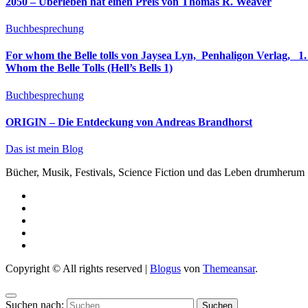
2050 – Überleben hat einen Preis von Thomas R. Weaver
Buchbesprechung
For whom the Belle tolls von Jaysea Lyn, ‎ Penhaligon Verlag, ‎ 1. Oktober 2025, ‎ Deutsche Erstaus
Whom the Belle Tolls (Hell’s Bells 1)
Buchbesprechung
ORIGIN – Die Entdeckung von Andreas Brandhorst
Das ist mein Blog
Bücher, Musik, Festivals, Science Fiction und das Leben drumherum
Copyright © All rights reserved
|
Blogus
von
Themeansar
.
Suchen nach: