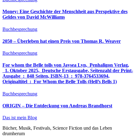
Money: Eine Geschichte der Menschheit aus Perspektive des
Geldes von David McWilliams
Buchbesprechung
2050 – Überleben hat einen Preis von Thomas R. Weaver
Buchbesprechung
For whom the Belle tolls von Jaysea Lyn, ‎ Penhaligon Verlag,
‎ 1. Oktober 2025, ‎ Deutsche Erstausgabe, Seitenzahl der Print-
Ausgabe ‏ : ‎ 848 Seiten, ISBN-13 ‏ : ‎ 978-3764533694,
Originaltitel ‏ : ‎ For Whom the Belle Tolls (Hell’s Bells 1)
Buchbesprechung
ORIGIN – Die Entdeckung von Andreas Brandhorst
Das ist mein Blog
Bücher, Musik, Festivals, Science Fiction und das Leben
drumherum