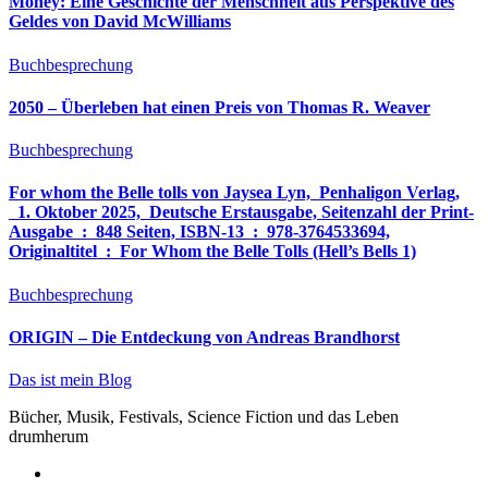
Money: Eine Geschichte der Menschheit aus Perspektive des
Geldes von David McWilliams
Buchbesprechung
2050 – Überleben hat einen Preis von Thomas R. Weaver
Buchbesprechung
For whom the Belle tolls von Jaysea Lyn, ‎ Penhaligon Verlag,
‎ 1. Oktober 2025, ‎ Deutsche Erstausgabe, Seitenzahl der Print-
Ausgabe ‏ : ‎ 848 Seiten, ISBN-13 ‏ : ‎ 978-3764533694,
Originaltitel ‏ : ‎ For Whom the Belle Tolls (Hell’s Bells 1)
Buchbesprechung
ORIGIN – Die Entdeckung von Andreas Brandhorst
Das ist mein Blog
Bücher, Musik, Festivals, Science Fiction und das Leben
drumherum