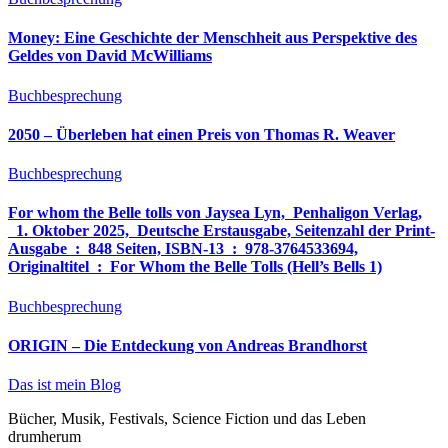
Money: Eine Geschichte der Menschheit aus Perspektive des
Geldes von David McWilliams
Buchbesprechung
2050 – Überleben hat einen Preis von Thomas R. Weaver
Buchbesprechung
For whom the Belle tolls von Jaysea Lyn, ‎ Penhaligon Verlag,
‎ 1. Oktober 2025, ‎ Deutsche Erstausgabe, Seitenzahl der Print-
Ausgabe ‏ : ‎ 848 Seiten, ISBN-13 ‏ : ‎ 978-3764533694,
Originaltitel ‏ : ‎ For Whom the Belle Tolls (Hell’s Bells 1)
Buchbesprechung
ORIGIN – Die Entdeckung von Andreas Brandhorst
Das ist mein Blog
Bücher, Musik, Festivals, Science Fiction und das Leben
drumherum