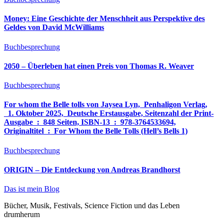
Money: Eine Geschichte der Menschheit aus Perspektive des
Geldes von David McWilliams
Buchbesprechung
2050 – Überleben hat einen Preis von Thomas R. Weaver
Buchbesprechung
For whom the Belle tolls von Jaysea Lyn, ‎ Penhaligon Verlag,
‎ 1. Oktober 2025, ‎ Deutsche Erstausgabe, Seitenzahl der Print-
Ausgabe ‏ : ‎ 848 Seiten, ISBN-13 ‏ : ‎ 978-3764533694,
Originaltitel ‏ : ‎ For Whom the Belle Tolls (Hell’s Bells 1)
Buchbesprechung
ORIGIN – Die Entdeckung von Andreas Brandhorst
Das ist mein Blog
Bücher, Musik, Festivals, Science Fiction und das Leben
drumherum