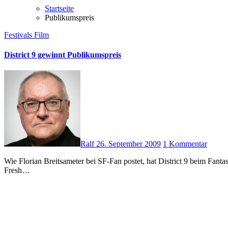
Startseite
Publikumspreis
Festivals
Film
District 9 gewinnt Publikumspreis
Ralf
26. September 2009
1 Kommentar
Wie Florian Breitsameter bei SF-Fan postet, hat District 9 beim Fantasy Filmfest den Publikumspreis gewonnen: Fresh Blood Award 2009 Alljährlich wird von den Besuchern des Fantasy Filmfestes über den
Fresh…