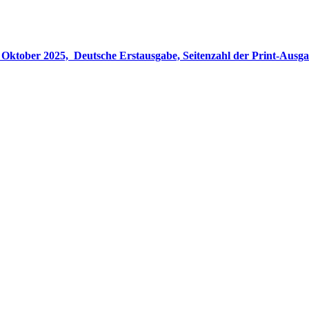
gabe, Seitenzahl der Print-Ausgabe ‏ : ‎ 848 Seiten, ISBN-13 ‏ : ‎ 978-3764533694, Originaltitel ‏ : 