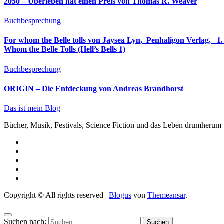
2050 – Überleben hat einen Preis von Thomas R. Weaver
Buchbesprechung
For whom the Belle tolls von Jaysea Lyn, ‎ Penhaligon Verlag, ‎ 1. Oktober 2025, ‎ Deutsche Erstaus
Whom the Belle Tolls (Hell’s Bells 1)
Buchbesprechung
ORIGIN – Die Entdeckung von Andreas Brandhorst
Das ist mein Blog
Bücher, Musik, Festivals, Science Fiction und das Leben drumherum
Copyright © All rights reserved
|
Blogus
von
Themeansar
.
Suchen nach: