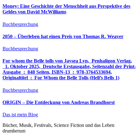
Money: Eine Geschichte der Menschheit aus Perspektive des
Geldes von David McWilliams
Buchbesprechung
2050 – Überleben hat einen Preis von Thomas R. Weaver
Buchbesprechung
For whom the Belle tolls von Jaysea Lyn, ‎ Penhaligon Verlag,
‎ 1. Oktober 2025, ‎ Deutsche Erstausgabe, Seitenzahl der Print-
Ausgabe ‏ : ‎ 848 Seiten, ISBN-13 ‏ : ‎ 978-3764533694,
Originaltitel ‏ : ‎ For Whom the Belle Tolls (Hell’s Bells 1)
Buchbesprechung
ORIGIN – Die Entdeckung von Andreas Brandhorst
Das ist mein Blog
Bücher, Musik, Festivals, Science Fiction und das Leben
drumherum