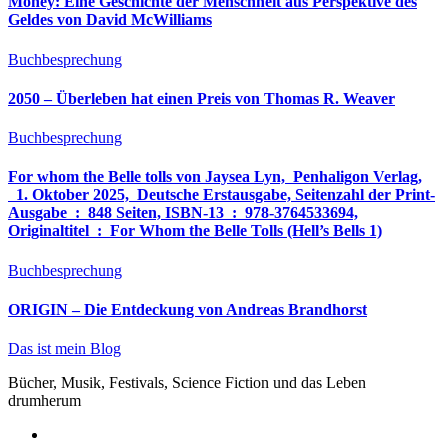
Money: Eine Geschichte der Menschheit aus Perspektive des
Geldes von David McWilliams
Buchbesprechung
2050 – Überleben hat einen Preis von Thomas R. Weaver
Buchbesprechung
For whom the Belle tolls von Jaysea Lyn, ‎ Penhaligon Verlag,
‎ 1. Oktober 2025, ‎ Deutsche Erstausgabe, Seitenzahl der Print-
Ausgabe ‏ : ‎ 848 Seiten, ISBN-13 ‏ : ‎ 978-3764533694,
Originaltitel ‏ : ‎ For Whom the Belle Tolls (Hell’s Bells 1)
Buchbesprechung
ORIGIN – Die Entdeckung von Andreas Brandhorst
Das ist mein Blog
Bücher, Musik, Festivals, Science Fiction und das Leben
drumherum