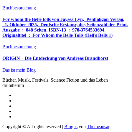
Buchbesprechung
For whom the Belle tolls von Jaysea Lyn, ‎ Penhaligon Verlag,
‎ 1. Oktober 2025, ‎ Deutsche Erstausgabe, Seitenzahl der Print-
Ausgabe ‏ : ‎ 848 Seiten, ISBN-13 ‏ : ‎ 978-3764533694,
Originaltitel ‏ : ‎ For Whom the Belle Tolls (Hell’s Bells 1)
Buchbesprechung
ORIGIN – Die Entdeckung von Andreas Brandhorst
Das ist mein Blog
Bücher, Musik, Festivals, Science Fiction und das Leben
drumherum
Copyright © All rights reserved
|
Blogus
von
Themeansar
.