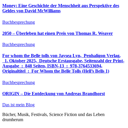
Money: Eine Geschichte der Menschheit aus Perspektive des
Geldes von David McWilliams
Buchbesprechung
2050 – Überleben hat einen Preis von Thomas R. Weaver
Buchbesprechung
For whom the Belle tolls von Jaysea Lyn, ‎ Penhaligon Verlag,
‎ 1. Oktober 2025, ‎ Deutsche Erstausgabe, Seitenzahl der Print-
Ausgabe ‏ : ‎ 848 Seiten, ISBN-13 ‏ : ‎ 978-3764533694,
Originaltitel ‏ : ‎ For Whom the Belle Tolls (Hell’s Bells 1)
Buchbesprechung
ORIGIN – Die Entdeckung von Andreas Brandhorst
Das ist mein Blog
Bücher, Musik, Festivals, Science Fiction und das Leben
drumherum