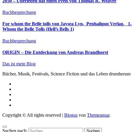
2050 – Überleben hat einen Preis von Thomas R. Weaver
Buchbesprechung
For whom the Belle tolls von Jaysea Lyn, ‎ Penhaligon Verlag, ‎ 1. Oktober 2025, ‎ Deutsche Erstaus
Whom the Belle Tolls (Hell’s Bells 1)
Buchbesprechung
ORIGIN – Die Entdeckung von Andreas Brandhorst
Das ist mein Blog
Bücher, Musik, Festivals, Science Fiction und das Leben drumherum
Copyright © All rights reserved
|
Blogus
von
Themeansar
.
Suchen nach: