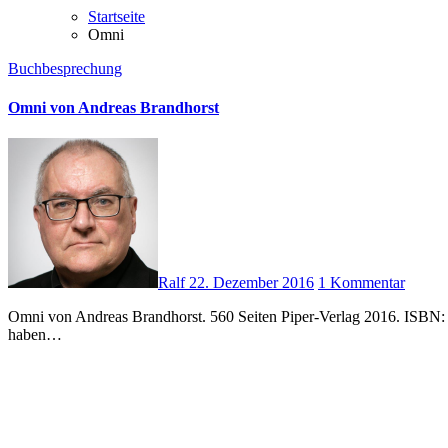
Startseite
Omni
Buchbesprechung
Omni von Andreas Brandhorst
Ralf
22. Dezember 2016
1 Kommentar
Omni von Andreas Brandhorst. 560 Seiten Piper-Verlag 2016. ISBN: 978-3492703598 In einer fernen Zukunft haben sich die Menschen von der Erde losgesagt und das Weltall erkundet und besiedelt. Sie
haben…