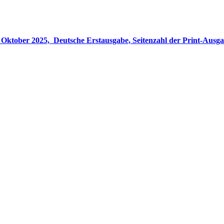
gabe, Seitenzahl der Print-Ausgabe ‏ : ‎ 848 Seiten, ISBN-13 ‏ : ‎ 978-3764533694, Originaltitel ‏ : 