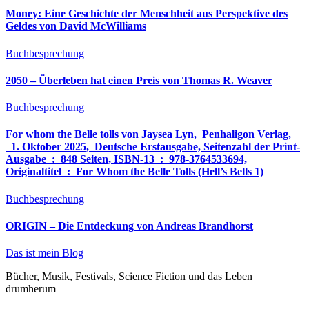
Money: Eine Geschichte der Menschheit aus Perspektive des
Geldes von David McWilliams
Buchbesprechung
2050 – Überleben hat einen Preis von Thomas R. Weaver
Buchbesprechung
For whom the Belle tolls von Jaysea Lyn, ‎ Penhaligon Verlag,
‎ 1. Oktober 2025, ‎ Deutsche Erstausgabe, Seitenzahl der Print-
Ausgabe ‏ : ‎ 848 Seiten, ISBN-13 ‏ : ‎ 978-3764533694,
Originaltitel ‏ : ‎ For Whom the Belle Tolls (Hell’s Bells 1)
Buchbesprechung
ORIGIN – Die Entdeckung von Andreas Brandhorst
Das ist mein Blog
Bücher, Musik, Festivals, Science Fiction und das Leben
drumherum