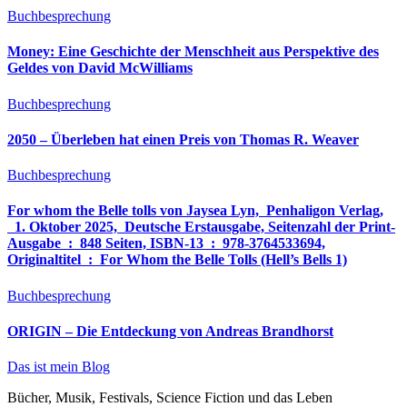
Buchbesprechung
Money: Eine Geschichte der Menschheit aus Perspektive des
Geldes von David McWilliams
Buchbesprechung
2050 – Überleben hat einen Preis von Thomas R. Weaver
Buchbesprechung
For whom the Belle tolls von Jaysea Lyn, ‎ Penhaligon Verlag,
‎ 1. Oktober 2025, ‎ Deutsche Erstausgabe, Seitenzahl der Print-
Ausgabe ‏ : ‎ 848 Seiten, ISBN-13 ‏ : ‎ 978-3764533694,
Originaltitel ‏ : ‎ For Whom the Belle Tolls (Hell’s Bells 1)
Buchbesprechung
ORIGIN – Die Entdeckung von Andreas Brandhorst
Das ist mein Blog
Bücher, Musik, Festivals, Science Fiction und das Leben