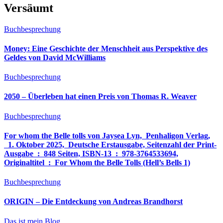
Versäumt
Buchbesprechung
Money: Eine Geschichte der Menschheit aus Perspektive des
Geldes von David McWilliams
Buchbesprechung
2050 – Überleben hat einen Preis von Thomas R. Weaver
Buchbesprechung
For whom the Belle tolls von Jaysea Lyn, ‎ Penhaligon Verlag,
‎ 1. Oktober 2025, ‎ Deutsche Erstausgabe, Seitenzahl der Print-
Ausgabe ‏ : ‎ 848 Seiten, ISBN-13 ‏ : ‎ 978-3764533694,
Originaltitel ‏ : ‎ For Whom the Belle Tolls (Hell’s Bells 1)
Buchbesprechung
ORIGIN – Die Entdeckung von Andreas Brandhorst
Das ist mein Blog