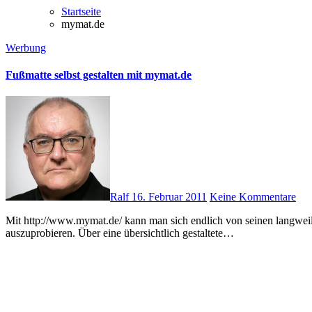
Startseite
mymat.de
Werbung
Fußmatte selbst gestalten mit mymat.de
Ralf
16. Februar 2011
Keine Kommentare
Mit http://www.mymat.de/ kann man sich endlich von seinen langweiligen Fußmatten verabschieden und eigene tolle Fußabtreter selbst designen. Ich hatte die Gelegenheit bekommen, diesen Dienst selbst
auszuprobieren. Über eine übersichtlich gestaltete…