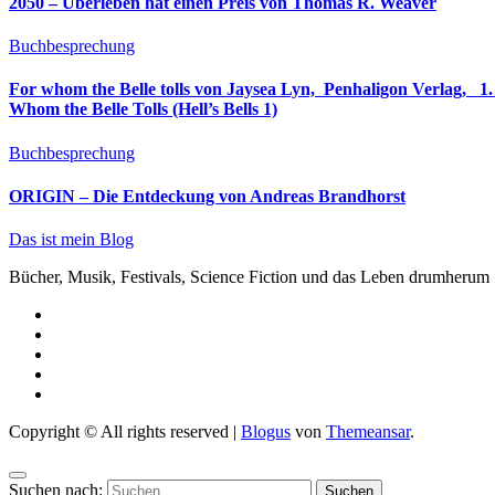
2050 – Überleben hat einen Preis von Thomas R. Weaver
Buchbesprechung
For whom the Belle tolls von Jaysea Lyn, ‎ Penhaligon Verlag, ‎ 1. Oktober 2025, ‎ Deutsche Erstaus
Whom the Belle Tolls (Hell’s Bells 1)
Buchbesprechung
ORIGIN – Die Entdeckung von Andreas Brandhorst
Das ist mein Blog
Bücher, Musik, Festivals, Science Fiction und das Leben drumherum
Copyright © All rights reserved
|
Blogus
von
Themeansar
.
Suchen nach: