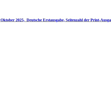
gabe, Seitenzahl der Print-Ausgabe ‏ : ‎ 848 Seiten, ISBN-13 ‏ : ‎ 978-3764533694, Originaltitel ‏ : 