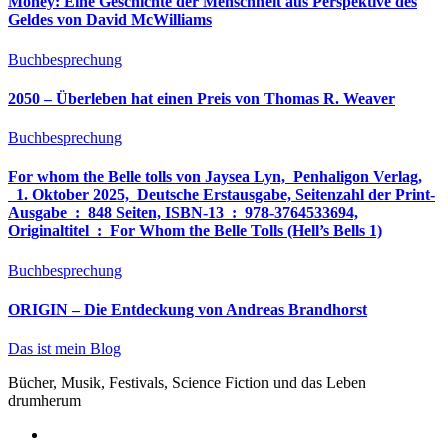
Money: Eine Geschichte der Menschheit aus Perspektive des
Geldes von David McWilliams
Buchbesprechung
2050 – Überleben hat einen Preis von Thomas R. Weaver
Buchbesprechung
For whom the Belle tolls von Jaysea Lyn, ‎ Penhaligon Verlag,
‎ 1. Oktober 2025, ‎ Deutsche Erstausgabe, Seitenzahl der Print-
Ausgabe ‏ : ‎ 848 Seiten, ISBN-13 ‏ : ‎ 978-3764533694,
Originaltitel ‏ : ‎ For Whom the Belle Tolls (Hell’s Bells 1)
Buchbesprechung
ORIGIN – Die Entdeckung von Andreas Brandhorst
Das ist mein Blog
Bücher, Musik, Festivals, Science Fiction und das Leben
drumherum