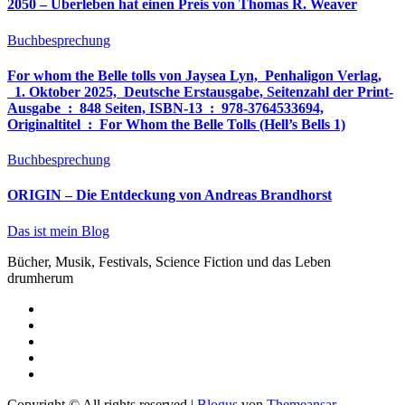
2050 – Überleben hat einen Preis von Thomas R. Weaver
Buchbesprechung
For whom the Belle tolls von Jaysea Lyn, ‎ Penhaligon Verlag,
‎ 1. Oktober 2025, ‎ Deutsche Erstausgabe, Seitenzahl der Print-
Ausgabe ‏ : ‎ 848 Seiten, ISBN-13 ‏ : ‎ 978-3764533694,
Originaltitel ‏ : ‎ For Whom the Belle Tolls (Hell’s Bells 1)
Buchbesprechung
ORIGIN – Die Entdeckung von Andreas Brandhorst
Das ist mein Blog
Bücher, Musik, Festivals, Science Fiction und das Leben
drumherum
Copyright © All rights reserved
|
Blogus
von
Themeansar
.