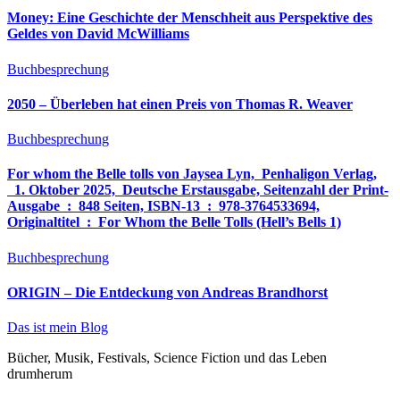
Money: Eine Geschichte der Menschheit aus Perspektive des
Geldes von David McWilliams
Buchbesprechung
2050 – Überleben hat einen Preis von Thomas R. Weaver
Buchbesprechung
For whom the Belle tolls von Jaysea Lyn, ‎ Penhaligon Verlag,
‎ 1. Oktober 2025, ‎ Deutsche Erstausgabe, Seitenzahl der Print-
Ausgabe ‏ : ‎ 848 Seiten, ISBN-13 ‏ : ‎ 978-3764533694,
Originaltitel ‏ : ‎ For Whom the Belle Tolls (Hell’s Bells 1)
Buchbesprechung
ORIGIN – Die Entdeckung von Andreas Brandhorst
Das ist mein Blog
Bücher, Musik, Festivals, Science Fiction und das Leben
drumherum