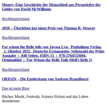
Money: Eine Geschichte der Menschheit aus Perspektive des
Geldes von David McWilliams
Buchbesprechung
2050 – Überleben hat einen Preis von Thomas R. Weaver
Buchbesprechung
For whom the Belle tolls von Jaysea Lyn, ‎ Penhaligon Verlag,
‎ 1. Oktober 2025, ‎ Deutsche Erstausgabe, Seitenzahl der Print-
Ausgabe ‏ : ‎ 848 Seiten, ISBN-13 ‏ : ‎ 978-3764533694,
Originaltitel ‏ : ‎ For Whom the Belle Tolls (Hell’s Bells 1)
Buchbesprechung
ORIGIN – Die Entdeckung von Andreas Brandhorst
Das ist mein Blog
Bücher, Musik, Festivals, Science Fiction und das Leben
drumherum