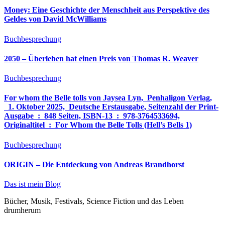
Money: Eine Geschichte der Menschheit aus Perspektive des
Geldes von David McWilliams
Buchbesprechung
2050 – Überleben hat einen Preis von Thomas R. Weaver
Buchbesprechung
For whom the Belle tolls von Jaysea Lyn, ‎ Penhaligon Verlag,
‎ 1. Oktober 2025, ‎ Deutsche Erstausgabe, Seitenzahl der Print-
Ausgabe ‏ : ‎ 848 Seiten, ISBN-13 ‏ : ‎ 978-3764533694,
Originaltitel ‏ : ‎ For Whom the Belle Tolls (Hell’s Bells 1)
Buchbesprechung
ORIGIN – Die Entdeckung von Andreas Brandhorst
Das ist mein Blog
Bücher, Musik, Festivals, Science Fiction und das Leben
drumherum