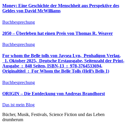
Money: Eine Geschichte der Menschheit aus Perspektive des
Geldes von David McWilliams
Buchbesprechung
2050 – Überleben hat einen Preis von Thomas R. Weaver
Buchbesprechung
For whom the Belle tolls von Jaysea Lyn, ‎ Penhaligon Verlag,
‎ 1. Oktober 2025, ‎ Deutsche Erstausgabe, Seitenzahl der Print-
Ausgabe ‏ : ‎ 848 Seiten, ISBN-13 ‏ : ‎ 978-3764533694,
Originaltitel ‏ : ‎ For Whom the Belle Tolls (Hell’s Bells 1)
Buchbesprechung
ORIGIN – Die Entdeckung von Andreas Brandhorst
Das ist mein Blog
Bücher, Musik, Festivals, Science Fiction und das Leben
drumherum