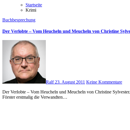
Startseite
Krimi
Buchbesprechung
Der Verlobte – Vom Heucheln und Meucheln von Christine Sylve
Ralf
23. August 2011
Keine Kommentare
Der Verlobte – Vom Heucheln und Meucheln von Christine Sylvester. Sutton Krimi. Sutton-Verlag. 2011. ISBN: 978-3-86680-757-0 Der Krimi beginnt klassisch mit einem Familientreffen, an dem Tillmann
Förster erstmalig die Verwandten…