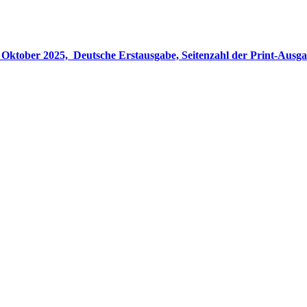
gabe, Seitenzahl der Print-Ausgabe ‏ : ‎ 848 Seiten, ISBN-13 ‏ : ‎ 978-3764533694, Originaltitel ‏ : 