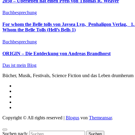
2050 – Überleben hat einen Preis von Thomas R. Weaver
Buchbesprechung
For whom the Belle tolls von Jaysea Lyn, ‎ Penhaligon Verlag, ‎ 1. Oktober 2025, ‎ Deutsche Erstaus
Whom the Belle Tolls (Hell’s Bells 1)
Buchbesprechung
ORIGIN – Die Entdeckung von Andreas Brandhorst
Das ist mein Blog
Bücher, Musik, Festivals, Science Fiction und das Leben drumherum
Copyright © All rights reserved
|
Blogus
von
Themeansar
.
Suchen nach: