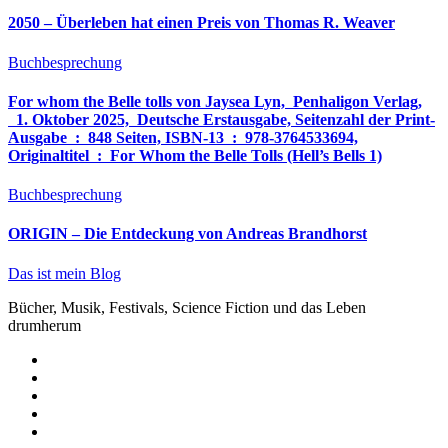
2050 – Überleben hat einen Preis von Thomas R. Weaver
Buchbesprechung
For whom the Belle tolls von Jaysea Lyn, ‎ Penhaligon Verlag,
‎ 1. Oktober 2025, ‎ Deutsche Erstausgabe, Seitenzahl der Print-
Ausgabe ‏ : ‎ 848 Seiten, ISBN-13 ‏ : ‎ 978-3764533694,
Originaltitel ‏ : ‎ For Whom the Belle Tolls (Hell’s Bells 1)
Buchbesprechung
ORIGIN – Die Entdeckung von Andreas Brandhorst
Das ist mein Blog
Bücher, Musik, Festivals, Science Fiction und das Leben
drumherum