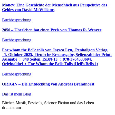
Money: Eine Geschichte der Menschheit aus Perspektive des
Geldes von David McWilliams
Buchbesprechung
2050 – Überleben hat einen Preis von Thomas R. Weaver
Buchbesprechung
For whom the Belle tolls von Jaysea Lyn, ‎ Penhaligon Verlag,
‎ 1. Oktober 2025, ‎ Deutsche Erstausgabe, Seitenzahl der Print-
Ausgabe ‏ : ‎ 848 Seiten, ISBN-13 ‏ : ‎ 978-3764533694,
Originaltitel ‏ : ‎ For Whom the Belle Tolls (Hell’s Bells 1)
Buchbesprechung
ORIGIN – Die Entdeckung von Andreas Brandhorst
Das ist mein Blog
Bücher, Musik, Festivals, Science Fiction und das Leben
drumherum