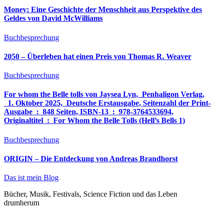
Money: Eine Geschichte der Menschheit aus Perspektive des
Geldes von David McWilliams
Buchbesprechung
2050 – Überleben hat einen Preis von Thomas R. Weaver
Buchbesprechung
For whom the Belle tolls von Jaysea Lyn, ‎ Penhaligon Verlag,
‎ 1. Oktober 2025, ‎ Deutsche Erstausgabe, Seitenzahl der Print-
Ausgabe ‏ : ‎ 848 Seiten, ISBN-13 ‏ : ‎ 978-3764533694,
Originaltitel ‏ : ‎ For Whom the Belle Tolls (Hell’s Bells 1)
Buchbesprechung
ORIGIN – Die Entdeckung von Andreas Brandhorst
Das ist mein Blog
Bücher, Musik, Festivals, Science Fiction und das Leben
drumherum