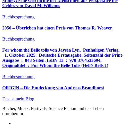
Money: Eine Geschichte der Menschheit aus Perspektive des
Geldes von David McWilliams
Buchbesprechung
2050 – Überleben hat einen Preis von Thomas R. Weaver
Buchbesprechung
For whom the Belle tolls von Jaysea Lyn, ‎ Penhaligon Verlag,
‎ 1. Oktober 2025, ‎ Deutsche Erstausgabe, Seitenzahl der Print-
Ausgabe ‏ : ‎ 848 Seiten, ISBN-13 ‏ : ‎ 978-3764533694,
Originaltitel ‏ : ‎ For Whom the Belle Tolls (Hell’s Bells 1)
Buchbesprechung
ORIGIN – Die Entdeckung von Andreas Brandhorst
Das ist mein Blog
Bücher, Musik, Festivals, Science Fiction und das Leben
drumherum