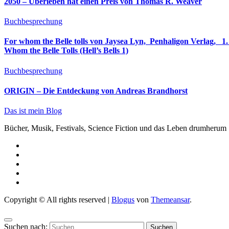
2050 – Überleben hat einen Preis von Thomas R. Weaver
Buchbesprechung
For whom the Belle tolls von Jaysea Lyn, ‎ Penhaligon Verlag, ‎ 1. Oktober 2025, ‎ Deutsche Erstaus
Whom the Belle Tolls (Hell’s Bells 1)
Buchbesprechung
ORIGIN – Die Entdeckung von Andreas Brandhorst
Das ist mein Blog
Bücher, Musik, Festivals, Science Fiction und das Leben drumherum
Copyright © All rights reserved
|
Blogus
von
Themeansar
.
Suchen nach: