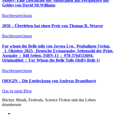
Money: Eine Geschichte der Menschheit aus Perspektive des
Geldes von David McWilliams
Buchbesprechung
2050 – Überleben hat einen Preis von Thomas R. Weaver
Buchbesprechung
For whom the Belle tolls von Jaysea Lyn, ‎ Penhaligon Verlag,
‎ 1. Oktober 2025, ‎ Deutsche Erstausgabe, Seitenzahl der Print-
Ausgabe ‏ : ‎ 848 Seiten, ISBN-13 ‏ : ‎ 978-3764533694,
Originaltitel ‏ : ‎ For Whom the Belle Tolls (Hell’s Bells 1)
Buchbesprechung
ORIGIN – Die Entdeckung von Andreas Brandhorst
Das ist mein Blog
Bücher, Musik, Festivals, Science Fiction und das Leben
drumherum