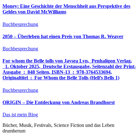
Money: Eine Geschichte der Menschheit aus Perspektive des
Geldes von David McWilliams
Buchbesprechung
2050 – Überleben hat einen Preis von Thomas R. Weaver
Buchbesprechung
For whom the Belle tolls von Jaysea Lyn, ‎ Penhaligon Verlag,
‎ 1. Oktober 2025, ‎ Deutsche Erstausgabe, Seitenzahl der Print-
Ausgabe ‏ : ‎ 848 Seiten, ISBN-13 ‏ : ‎ 978-3764533694,
Originaltitel ‏ : ‎ For Whom the Belle Tolls (Hell’s Bells 1)
Buchbesprechung
ORIGIN – Die Entdeckung von Andreas Brandhorst
Das ist mein Blog
Bücher, Musik, Festivals, Science Fiction und das Leben
drumherum