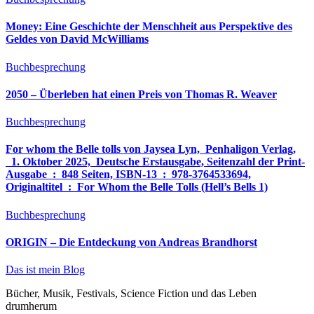
Money: Eine Geschichte der Menschheit aus Perspektive des
Geldes von David McWilliams
Buchbesprechung
2050 – Überleben hat einen Preis von Thomas R. Weaver
Buchbesprechung
For whom the Belle tolls von Jaysea Lyn, ‎ Penhaligon Verlag,
‎ 1. Oktober 2025, ‎ Deutsche Erstausgabe, Seitenzahl der Print-
Ausgabe ‏ : ‎ 848 Seiten, ISBN-13 ‏ : ‎ 978-3764533694,
Originaltitel ‏ : ‎ For Whom the Belle Tolls (Hell’s Bells 1)
Buchbesprechung
ORIGIN – Die Entdeckung von Andreas Brandhorst
Das ist mein Blog
Bücher, Musik, Festivals, Science Fiction und das Leben
drumherum