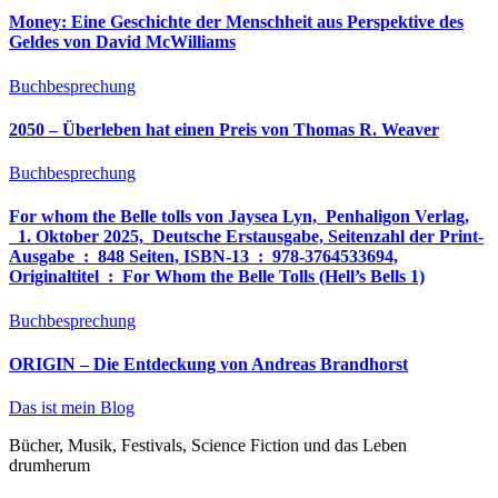
Money: Eine Geschichte der Menschheit aus Perspektive des
Geldes von David McWilliams
Buchbesprechung
2050 – Überleben hat einen Preis von Thomas R. Weaver
Buchbesprechung
For whom the Belle tolls von Jaysea Lyn, ‎ Penhaligon Verlag,
‎ 1. Oktober 2025, ‎ Deutsche Erstausgabe, Seitenzahl der Print-
Ausgabe ‏ : ‎ 848 Seiten, ISBN-13 ‏ : ‎ 978-3764533694,
Originaltitel ‏ : ‎ For Whom the Belle Tolls (Hell’s Bells 1)
Buchbesprechung
ORIGIN – Die Entdeckung von Andreas Brandhorst
Das ist mein Blog
Bücher, Musik, Festivals, Science Fiction und das Leben
drumherum