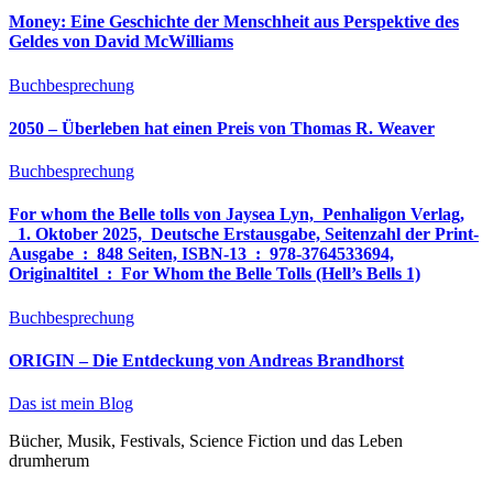
Money: Eine Geschichte der Menschheit aus Perspektive des
Geldes von David McWilliams
Buchbesprechung
2050 – Überleben hat einen Preis von Thomas R. Weaver
Buchbesprechung
For whom the Belle tolls von Jaysea Lyn, ‎ Penhaligon Verlag,
‎ 1. Oktober 2025, ‎ Deutsche Erstausgabe, Seitenzahl der Print-
Ausgabe ‏ : ‎ 848 Seiten, ISBN-13 ‏ : ‎ 978-3764533694,
Originaltitel ‏ : ‎ For Whom the Belle Tolls (Hell’s Bells 1)
Buchbesprechung
ORIGIN – Die Entdeckung von Andreas Brandhorst
Das ist mein Blog
Bücher, Musik, Festivals, Science Fiction und das Leben
drumherum