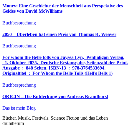
Money: Eine Geschichte der Menschheit aus Perspektive des
Geldes von David McWilliams
Buchbesprechung
2050 – Überleben hat einen Preis von Thomas R. Weaver
Buchbesprechung
For whom the Belle tolls von Jaysea Lyn, ‎ Penhaligon Verlag,
‎ 1. Oktober 2025, ‎ Deutsche Erstausgabe, Seitenzahl der Print-
Ausgabe ‏ : ‎ 848 Seiten, ISBN-13 ‏ : ‎ 978-3764533694,
Originaltitel ‏ : ‎ For Whom the Belle Tolls (Hell’s Bells 1)
Buchbesprechung
ORIGIN – Die Entdeckung von Andreas Brandhorst
Das ist mein Blog
Bücher, Musik, Festivals, Science Fiction und das Leben
drumherum