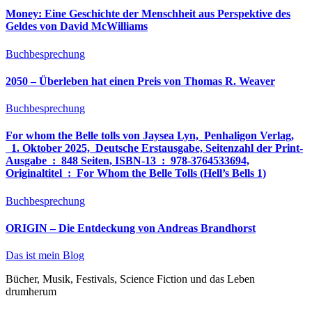
Money: Eine Geschichte der Menschheit aus Perspektive des
Geldes von David McWilliams
Buchbesprechung
2050 – Überleben hat einen Preis von Thomas R. Weaver
Buchbesprechung
For whom the Belle tolls von Jaysea Lyn, ‎ Penhaligon Verlag,
‎ 1. Oktober 2025, ‎ Deutsche Erstausgabe, Seitenzahl der Print-
Ausgabe ‏ : ‎ 848 Seiten, ISBN-13 ‏ : ‎ 978-3764533694,
Originaltitel ‏ : ‎ For Whom the Belle Tolls (Hell’s Bells 1)
Buchbesprechung
ORIGIN – Die Entdeckung von Andreas Brandhorst
Das ist mein Blog
Bücher, Musik, Festivals, Science Fiction und das Leben
drumherum