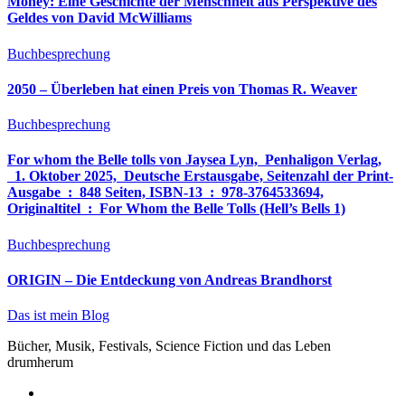
Money: Eine Geschichte der Menschheit aus Perspektive des
Geldes von David McWilliams
Buchbesprechung
2050 – Überleben hat einen Preis von Thomas R. Weaver
Buchbesprechung
For whom the Belle tolls von Jaysea Lyn, ‎ Penhaligon Verlag,
‎ 1. Oktober 2025, ‎ Deutsche Erstausgabe, Seitenzahl der Print-
Ausgabe ‏ : ‎ 848 Seiten, ISBN-13 ‏ : ‎ 978-3764533694,
Originaltitel ‏ : ‎ For Whom the Belle Tolls (Hell’s Bells 1)
Buchbesprechung
ORIGIN – Die Entdeckung von Andreas Brandhorst
Das ist mein Blog
Bücher, Musik, Festivals, Science Fiction und das Leben
drumherum