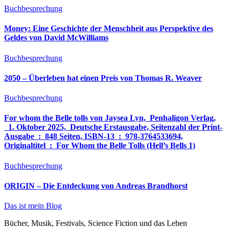
Buchbesprechung
Money: Eine Geschichte der Menschheit aus Perspektive des
Geldes von David McWilliams
Buchbesprechung
2050 – Überleben hat einen Preis von Thomas R. Weaver
Buchbesprechung
For whom the Belle tolls von Jaysea Lyn, ‎ Penhaligon Verlag,
‎ 1. Oktober 2025, ‎ Deutsche Erstausgabe, Seitenzahl der Print-
Ausgabe ‏ : ‎ 848 Seiten, ISBN-13 ‏ : ‎ 978-3764533694,
Originaltitel ‏ : ‎ For Whom the Belle Tolls (Hell’s Bells 1)
Buchbesprechung
ORIGIN – Die Entdeckung von Andreas Brandhorst
Das ist mein Blog
Bücher, Musik, Festivals, Science Fiction und das Leben