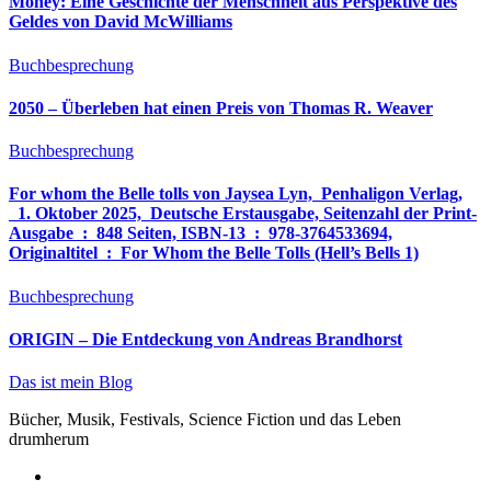
Money: Eine Geschichte der Menschheit aus Perspektive des
Geldes von David McWilliams
Buchbesprechung
2050 – Überleben hat einen Preis von Thomas R. Weaver
Buchbesprechung
For whom the Belle tolls von Jaysea Lyn, ‎ Penhaligon Verlag,
‎ 1. Oktober 2025, ‎ Deutsche Erstausgabe, Seitenzahl der Print-
Ausgabe ‏ : ‎ 848 Seiten, ISBN-13 ‏ : ‎ 978-3764533694,
Originaltitel ‏ : ‎ For Whom the Belle Tolls (Hell’s Bells 1)
Buchbesprechung
ORIGIN – Die Entdeckung von Andreas Brandhorst
Das ist mein Blog
Bücher, Musik, Festivals, Science Fiction und das Leben
drumherum