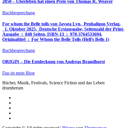
2050 – Überleben hat einen Preis von Thomas R. Weaver
Buchbesprechung
For whom the Belle tolls von Jaysea Lyn, ‎ Penhaligon Verlag,
‎ 1. Oktober 2025, ‎ Deutsche Erstausgabe, Seitenzahl der Print-
Ausgabe ‏ : ‎ 848 Seiten, ISBN-13 ‏ : ‎ 978-3764533694,
Originaltitel ‏ : ‎ For Whom the Belle Tolls (Hell’s Bells 1)
Buchbesprechung
ORIGIN – Die Entdeckung von Andreas Brandhorst
Das ist mein Blog
Bücher, Musik, Festivals, Science Fiction und das Leben
drumherum
Copyright © All rights reserved
|
Blogus
von
Themeansar
.