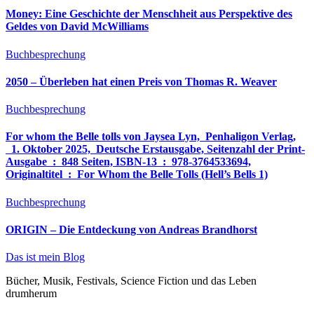
Money: Eine Geschichte der Menschheit aus Perspektive des
Geldes von David McWilliams
Buchbesprechung
2050 – Überleben hat einen Preis von Thomas R. Weaver
Buchbesprechung
For whom the Belle tolls von Jaysea Lyn, ‎ Penhaligon Verlag,
‎ 1. Oktober 2025, ‎ Deutsche Erstausgabe, Seitenzahl der Print-
Ausgabe ‏ : ‎ 848 Seiten, ISBN-13 ‏ : ‎ 978-3764533694,
Originaltitel ‏ : ‎ For Whom the Belle Tolls (Hell’s Bells 1)
Buchbesprechung
ORIGIN – Die Entdeckung von Andreas Brandhorst
Das ist mein Blog
Bücher, Musik, Festivals, Science Fiction und das Leben
drumherum