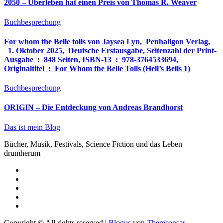
2050 – Überleben hat einen Preis von Thomas R. Weaver
Buchbesprechung
For whom the Belle tolls von Jaysea Lyn, ‎ Penhaligon Verlag,
‎ 1. Oktober 2025, ‎ Deutsche Erstausgabe, Seitenzahl der Print-
Ausgabe ‏ : ‎ 848 Seiten, ISBN-13 ‏ : ‎ 978-3764533694,
Originaltitel ‏ : ‎ For Whom the Belle Tolls (Hell’s Bells 1)
Buchbesprechung
ORIGIN – Die Entdeckung von Andreas Brandhorst
Das ist mein Blog
Bücher, Musik, Festivals, Science Fiction und das Leben
drumherum
Copyright © All rights reserved
|
Blogus
von
Themeansar
.