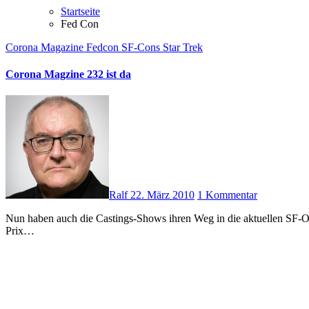
Startseite
Fed Con
Corona Magazine
Fedcon
SF-Cons
Star Trek
Corona Magzine 232 ist da
Ralf
22. März 2010
1 Kommentar
Nun haben auch die Castings-Shows ihren Weg in die aktuellen SF-Online-Magazine gefunden. Mike Hillenbrand äußert sich begeistert über Lena Meyer-Landruth, die uns als „Unser Star für Oslo“ in Grand
Prix…