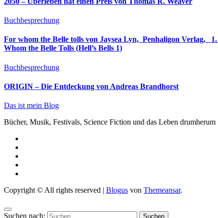
2050 – Überleben hat einen Preis von Thomas R. Weaver
Buchbesprechung
For whom the Belle tolls von Jaysea Lyn, ‎ Penhaligon Verlag, ‎ 1. Oktober 2025, ‎ Deutsche Erstaus
Whom the Belle Tolls (Hell’s Bells 1)
Buchbesprechung
ORIGIN – Die Entdeckung von Andreas Brandhorst
Das ist mein Blog
Bücher, Musik, Festivals, Science Fiction und das Leben drumherum
Copyright © All rights reserved
|
Blogus
von
Themeansar
.
Suchen nach: