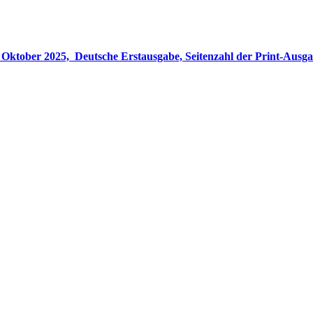
gabe, Seitenzahl der Print-Ausgabe ‏ : ‎ 848 Seiten, ISBN-13 ‏ : ‎ 978-3764533694, Originaltitel ‏ : 