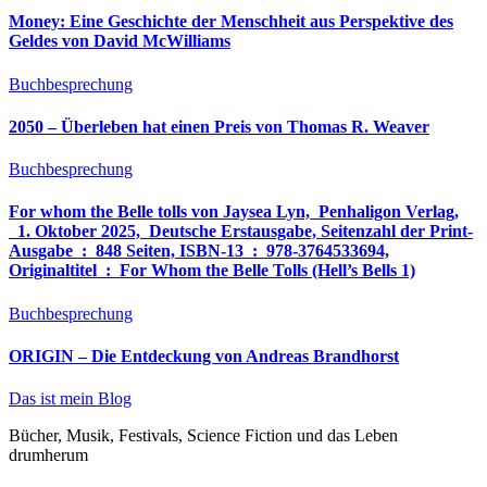
Money: Eine Geschichte der Menschheit aus Perspektive des
Geldes von David McWilliams
Buchbesprechung
2050 – Überleben hat einen Preis von Thomas R. Weaver
Buchbesprechung
For whom the Belle tolls von Jaysea Lyn, ‎ Penhaligon Verlag,
‎ 1. Oktober 2025, ‎ Deutsche Erstausgabe, Seitenzahl der Print-
Ausgabe ‏ : ‎ 848 Seiten, ISBN-13 ‏ : ‎ 978-3764533694,
Originaltitel ‏ : ‎ For Whom the Belle Tolls (Hell’s Bells 1)
Buchbesprechung
ORIGIN – Die Entdeckung von Andreas Brandhorst
Das ist mein Blog
Bücher, Musik, Festivals, Science Fiction und das Leben
drumherum