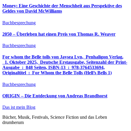
Money: Eine Geschichte der Menschheit aus Perspektive des
Geldes von David McWilliams
Buchbesprechung
2050 – Überleben hat einen Preis von Thomas R. Weaver
Buchbesprechung
For whom the Belle tolls von Jaysea Lyn, ‎ Penhaligon Verlag,
‎ 1. Oktober 2025, ‎ Deutsche Erstausgabe, Seitenzahl der Print-
Ausgabe ‏ : ‎ 848 Seiten, ISBN-13 ‏ : ‎ 978-3764533694,
Originaltitel ‏ : ‎ For Whom the Belle Tolls (Hell’s Bells 1)
Buchbesprechung
ORIGIN – Die Entdeckung von Andreas Brandhorst
Das ist mein Blog
Bücher, Musik, Festivals, Science Fiction und das Leben
drumherum