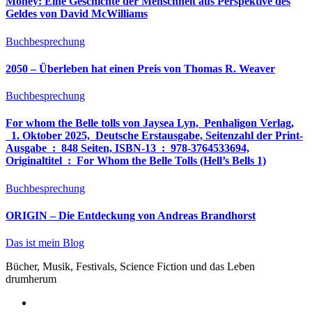
Money: Eine Geschichte der Menschheit aus Perspektive des
Geldes von David McWilliams
Buchbesprechung
2050 – Überleben hat einen Preis von Thomas R. Weaver
Buchbesprechung
For whom the Belle tolls von Jaysea Lyn, ‎ Penhaligon Verlag,
‎ 1. Oktober 2025, ‎ Deutsche Erstausgabe, Seitenzahl der Print-
Ausgabe ‏ : ‎ 848 Seiten, ISBN-13 ‏ : ‎ 978-3764533694,
Originaltitel ‏ : ‎ For Whom the Belle Tolls (Hell’s Bells 1)
Buchbesprechung
ORIGIN – Die Entdeckung von Andreas Brandhorst
Das ist mein Blog
Bücher, Musik, Festivals, Science Fiction und das Leben
drumherum