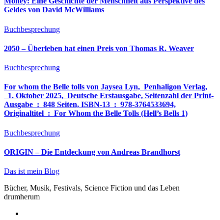
Money: Eine Geschichte der Menschheit aus Perspektive des
Geldes von David McWilliams
Buchbesprechung
2050 – Überleben hat einen Preis von Thomas R. Weaver
Buchbesprechung
For whom the Belle tolls von Jaysea Lyn, ‎ Penhaligon Verlag,
‎ 1. Oktober 2025, ‎ Deutsche Erstausgabe, Seitenzahl der Print-
Ausgabe ‏ : ‎ 848 Seiten, ISBN-13 ‏ : ‎ 978-3764533694,
Originaltitel ‏ : ‎ For Whom the Belle Tolls (Hell’s Bells 1)
Buchbesprechung
ORIGIN – Die Entdeckung von Andreas Brandhorst
Das ist mein Blog
Bücher, Musik, Festivals, Science Fiction und das Leben
drumherum