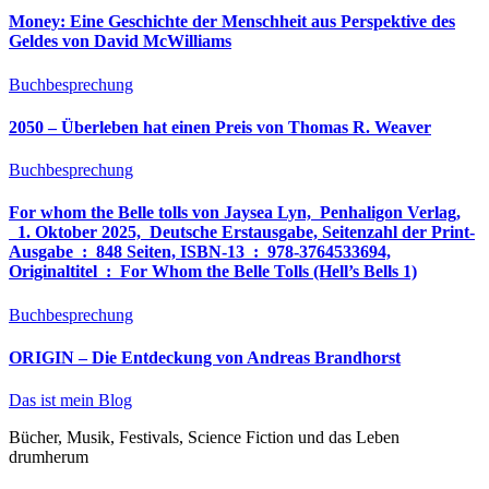
Money: Eine Geschichte der Menschheit aus Perspektive des
Geldes von David McWilliams
Buchbesprechung
2050 – Überleben hat einen Preis von Thomas R. Weaver
Buchbesprechung
For whom the Belle tolls von Jaysea Lyn, ‎ Penhaligon Verlag,
‎ 1. Oktober 2025, ‎ Deutsche Erstausgabe, Seitenzahl der Print-
Ausgabe ‏ : ‎ 848 Seiten, ISBN-13 ‏ : ‎ 978-3764533694,
Originaltitel ‏ : ‎ For Whom the Belle Tolls (Hell’s Bells 1)
Buchbesprechung
ORIGIN – Die Entdeckung von Andreas Brandhorst
Das ist mein Blog
Bücher, Musik, Festivals, Science Fiction und das Leben
drumherum