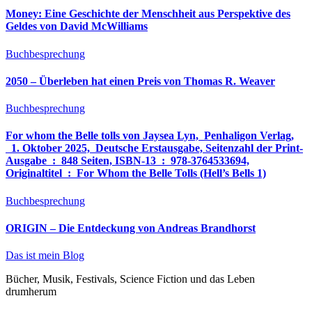
Money: Eine Geschichte der Menschheit aus Perspektive des
Geldes von David McWilliams
Buchbesprechung
2050 – Überleben hat einen Preis von Thomas R. Weaver
Buchbesprechung
For whom the Belle tolls von Jaysea Lyn, ‎ Penhaligon Verlag,
‎ 1. Oktober 2025, ‎ Deutsche Erstausgabe, Seitenzahl der Print-
Ausgabe ‏ : ‎ 848 Seiten, ISBN-13 ‏ : ‎ 978-3764533694,
Originaltitel ‏ : ‎ For Whom the Belle Tolls (Hell’s Bells 1)
Buchbesprechung
ORIGIN – Die Entdeckung von Andreas Brandhorst
Das ist mein Blog
Bücher, Musik, Festivals, Science Fiction und das Leben
drumherum