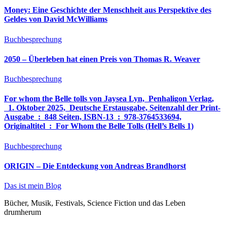
Money: Eine Geschichte der Menschheit aus Perspektive des
Geldes von David McWilliams
Buchbesprechung
2050 – Überleben hat einen Preis von Thomas R. Weaver
Buchbesprechung
For whom the Belle tolls von Jaysea Lyn, ‎ Penhaligon Verlag,
‎ 1. Oktober 2025, ‎ Deutsche Erstausgabe, Seitenzahl der Print-
Ausgabe ‏ : ‎ 848 Seiten, ISBN-13 ‏ : ‎ 978-3764533694,
Originaltitel ‏ : ‎ For Whom the Belle Tolls (Hell’s Bells 1)
Buchbesprechung
ORIGIN – Die Entdeckung von Andreas Brandhorst
Das ist mein Blog
Bücher, Musik, Festivals, Science Fiction und das Leben
drumherum