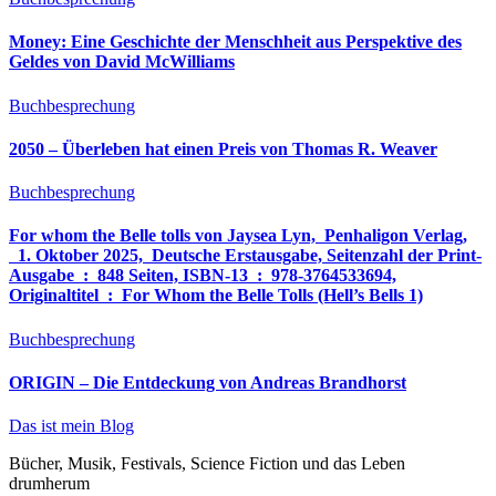
Money: Eine Geschichte der Menschheit aus Perspektive des
Geldes von David McWilliams
Buchbesprechung
2050 – Überleben hat einen Preis von Thomas R. Weaver
Buchbesprechung
For whom the Belle tolls von Jaysea Lyn, ‎ Penhaligon Verlag,
‎ 1. Oktober 2025, ‎ Deutsche Erstausgabe, Seitenzahl der Print-
Ausgabe ‏ : ‎ 848 Seiten, ISBN-13 ‏ : ‎ 978-3764533694,
Originaltitel ‏ : ‎ For Whom the Belle Tolls (Hell’s Bells 1)
Buchbesprechung
ORIGIN – Die Entdeckung von Andreas Brandhorst
Das ist mein Blog
Bücher, Musik, Festivals, Science Fiction und das Leben
drumherum